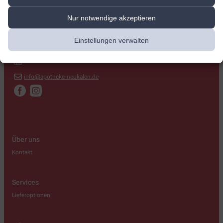
Rats-Apotheke
Nur notwendige akzeptieren
Am Markt 14
,
17154
Neukalen
Einstellungen verwalten
039956 20201
039956 29644
info@apotheke-neukalen.de
Über uns
Kontakt
Services
Lieferoptionen