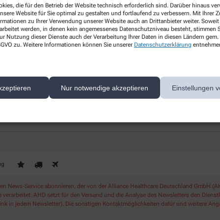
Gesundheitsthemen
kies, die für den Betrieb der Website technisch erforderlich sind. Darüber hinaus v
nsere Website für Sie optimal zu gestalten und fortlaufend zu verbessern. Mit Ihrer
ormationen zu Ihrer Verwendung unserer Website auch an Drittanbieter weiter. Soweit
s
Erfahren Sie mehr über aktuelle
rarbeitet werden, in denen kein angemessenes Datenschutzniveau besteht, stimmen Si
ur Nutzung dieser Dienste auch der Verarbeitung Ihrer Daten in diesen Ländern gem. 
Themen rund um Ihre Gesundheit.
 DSGVO zu. Weitere Informationen können Sie unserer
Datenschutzerklärung
entnehme
ichern Sie sich Ihren 10% Gutschein* für unsere Apothek
kzeptieren
Nur notwendige akzeptieren
Einstellungen v
ug
 News-Service abonnieren, der von der Alliance Healthcare Deutschland GmbH (AHD
rarbeitet. AHD setzt für den Versand und die Analyse des Newsletters den Dienstleis
nk in jedem Newsletter). Die sonstigen Kontaktmöglichkeiten dafür und weitere Anga