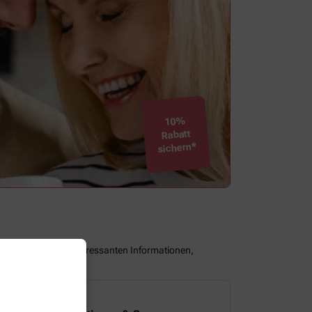
10%
Rabatt
sichern*
assen Sie keine interessanten Informationen,