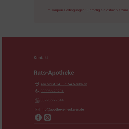
* Coupon-Bedingungen: Einmalig einlösbar bis zum 3
Kontakt
Rats-Apotheke
Am Markt 14
,
17154
Neukalen
039956 20201
039956 29644
info@apotheke-neukalen.de