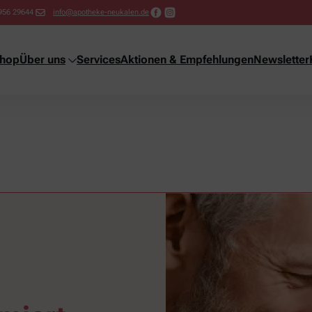
956 29644
info@apotheke-neukalen.de
shop
Über uns
Services
Aktionen & Empfehlungen
Newsletter