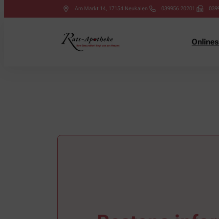
Am Markt 14
,
17154
Neukalen
039956 20201
039
Online